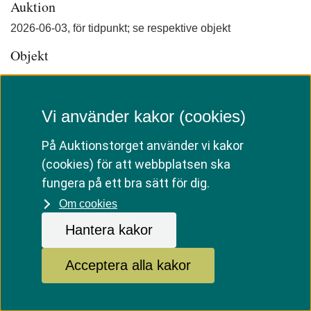
Auktion
2026-06-03
, för tidpunkt; se respektive objekt
Objekt
Just nu finns inga objekt publicerade till denna försäljning
Vi använder kakor (cookies)
På Auktionstorget använder vi kakor
Länk till annan webbplat
Till Kronofogden.se
Facebook
(cookies) för att webbplatsen ska
fungera på ett bra sätt för dig.
Telefonnummer till växel och kundservice: 
Om cookies
0771-73 73 00
Hantera kakor
Måndag-fredag klockan 9-15.
Acceptera alla kakor