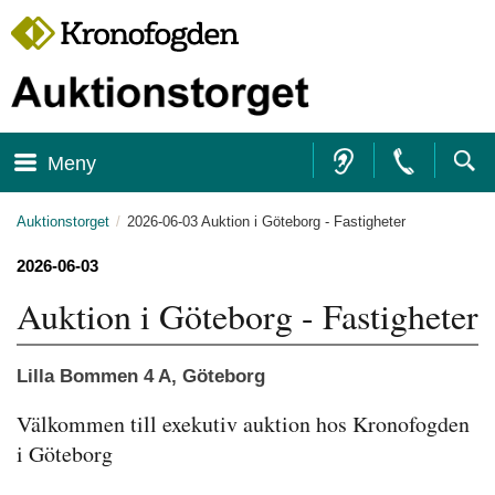
Focustrap
Focustrap
Till navigationen
Till innehåll
start
end
Meny
Auktionstorget
2026-06-03 Auktion i Göteborg - Fastigheter
2026-06-03
Auktion i Göteborg - Fastigheter
Lilla Bommen 4 A, Göteborg
Välkommen till exekutiv auktion hos Kronofogden 
i Göteborg