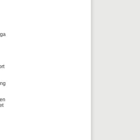
ga 
rt 
ng 
en 
t 