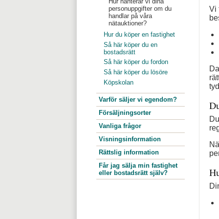
Hur hanterar vi dina
Vi
personuppgifter om du
handlar på våra
be
nätauktioner?
Hur du köper en fastighet
Så här köper du en
bostadsrätt
Så här köper du fordon
Da
Så här köper du lösöre
rä
Köpskolan
ty
Varför säljer vi egendom?
Du
Försäljningsorter
Du
Vanliga frågor
re
Visningsinformation
Nä
Rättslig information
pe
Får jag sälja min fastighet
Hu
eller bostadsrätt själv?
Di