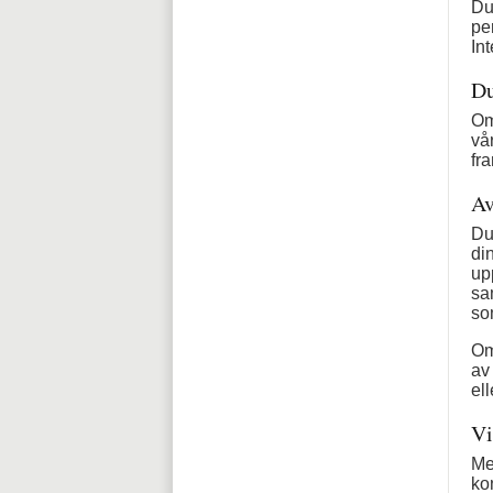
Du
per
In
Du
Om 
vå
fr
Av
Du 
di
up
sa
so
Om
av 
el
Vi
Me
kon