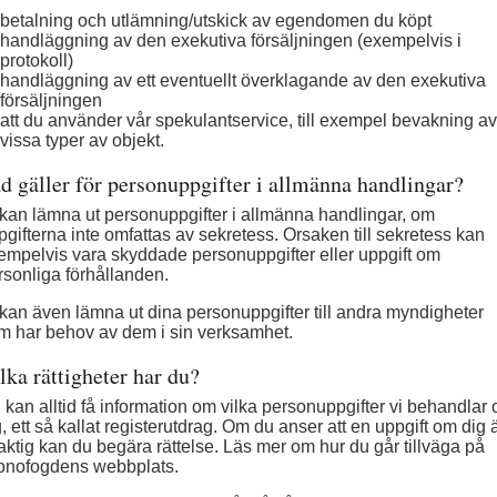
betalning och utlämning/utskick av egendomen du köpt
handläggning av den exekutiva försäljningen (exempelvis i 
protokoll)
handläggning av ett eventuellt överklagande av den exekutiva 
försäljningen
att du använder vår spekulantservice, till exempel bevakning av 
vissa typer av objekt.
d gäller för personuppgifter i allmänna handlingar?
 kan lämna ut personuppgifter i allmänna handlingar, om 
pgifterna inte omfattas av sekretess. Orsaken till sekretess kan 
empelvis vara skyddade personuppgifter eller uppgift om 
rsonliga förhållanden.
 kan även lämna ut dina personuppgifter till andra myndigheter 
m har behov av dem i sin verksamhet.
lka rättigheter har du?
 kan alltid få information om vilka personuppgifter vi behandlar 
, ett så kallat registerutdrag. Om du anser att en uppgift om dig ä
laktig kan du begära rättelse. Läs mer om hur du går tillväga på 
onofogdens webbplats.