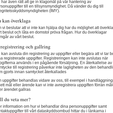
 har även rätt att ge in klagomål på vår hantering av 
sonuppgifter till en tillsynsmyndighet. Då vänder du dig till 
tegritetsskyddsmyndigheten (IMY).
 kan överklaga
vi beslutar att vi inte kan hjälpa dig har du möjlighet att överkla
rt beslut och låta en domstol pröva frågan. Hur du överklagar 
amgår av vårt beslut.
registrering och gallring
kan avsluta din registrering av uppgifter eller begära att vi tar bo
na registrerade uppgifter. Registreringen kan inte avslutas när 
pgifterna används i en pågående försäljning. En återkallelse av 
mtycke till registrering påverkar inte lagligheten av den behandli
m gjorts innan samtycket återkallades
 uppgifter behandlas vidare av oss, till exempel i handläggning
ett mål eller ärende kan vi inte avregistrera uppgiften förrän måle
ler ärendet gallras
ll du veta mer?
r information om hur vi behandlar dina personuppgifter samt 
taktuppgifter till vårt dataskyddsombud hittar du i länkarna i 