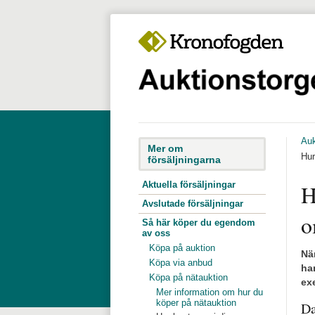
Focustrap
Focustrap
Till navigationen
Till innehåll
start
end
Auk
Mer om
Hur
försäljningarna
Aktuella försäljningar
H
Avslutade försäljningar
o
Så här köper du egendom
av oss
Köpa på auktion
Nä
Köpa via anbud
han
Köpa på nätauktion
ex
Mer information om hur du
köper på nätauktion
Da