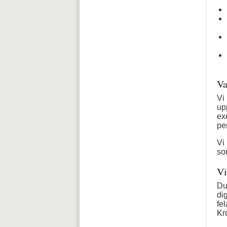
Va
Vi
up
ex
pe
Vi
so
Vi
Du
dig
fe
Kr