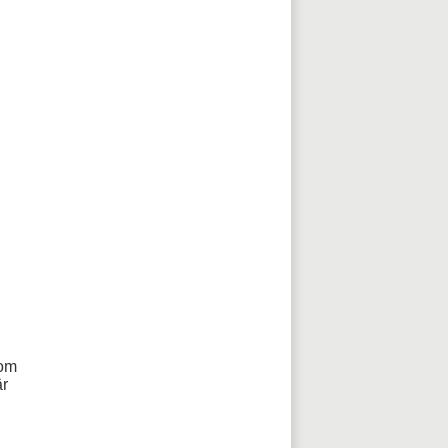
om 
r 