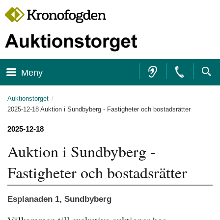
Focustrap
Focustrap
Till navigationen
Till innehåll
start
end
Meny
Auktionstorget
2025-12-18 Auktion i Sundbyberg - Fastigheter och bostadsrätter
2025-12-18
Auktion i Sundbyberg - 
Fastigheter och bostadsrätter
Esplanaden 1, Sundbyberg