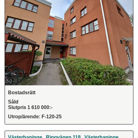
Bostadsrätt
Såld
Slutpris 1 610 000:-
Utrop/ärende: F-120-25
Västerhaninge , Ringvägen 118 , Västerhaninge